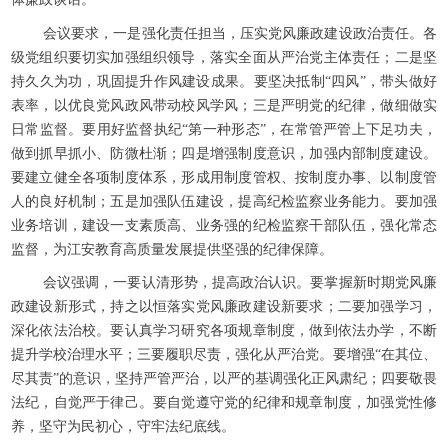
会议要求，一是强化责任担当，压实党风廉政建设政治责任。各
级党组织要切实加强组织领导，落实全面从严治党主体责任；二是坚
持久久为功，巩固提升作风建设成果。要坚决抵制“四风”，带头做好
表率，以优良党风政风带动校风学风；三是严明党的纪律，做细做实
日常监督。要用好监督执纪“第一种形态”，在常管严管上下足功夫，
做到抓早抓小、防微杜渐；四是增强制度意识，加强内部制度建设。
要建立健全各项制度体系，形成用制度管权、按制度办事、以制度管
人的良好机制；五是加强队伍建设，提高纪检监察业务能力。要加强
业务培训，建设一支素质高、业务强的纪检监察干部队伍，强化常态
监督，为江安教育高质量发展提供坚强的纪律保障。
会议强调，一要认清形势，提高政治认识。要掌握新时期党风廉
政建设新形式，持之以恒落实党风廉政建设新要求；二要加强学习，
深化依法治校。要认真学习研究各项规章制度，做到依法办学，不断
提升学校治理水平；三要履职尽责，强化从严治党。要增强“在其位、
尽其责”的意识，坚持严管严治，以严的基调强化正风肃纪；四要敬畏
法纪，自觉严于律己。要自觉遵守党的纪律和规章制度，加强党性修
养，坚守为民初心，守牢法纪底线。